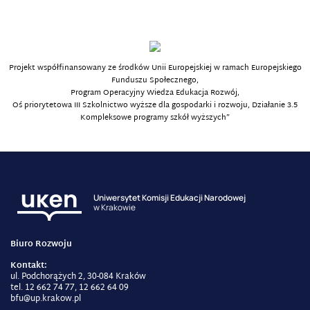
Projekt współfinansowany ze środków Unii Europejskiej w ramach Europejskiego
Funduszu Społecznego,
Program Operacyjny Wiedza Edukacja Rozwój,
Oś priorytetowa III Szkolnictwo wyższe dla gospodarki i rozwoju, Działanie 3.5
Kompleksowe programy szkół wyższych”
Uniwersytet Komisji Edukacji Narodowej
w Krakowie
Biuro Rozwoju
Kontakt:
ul. Podchorążych 2, 30-084 Kraków
tel. 12 662 74 77, 12 662 64 09
bfu@up.krakow.pl