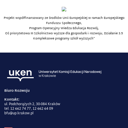
Projekt współfinansowany ze środków Unii Europejskiej w ramach Europejskiego
Funduszu Społecznego,
Program Operacyjny Wiedza Edukacja Rozwój,
Oś priorytetowa III Szkolnictwo wyższe dla gospodarki i rozwoju, Działanie 3.5
Kompleksowe programy szkół wyższych”
Uniwersytet Komisji Edukacji Narodowej
w Krakowie
Biuro Rozwoju
Kontakt:
ul. Podchorążych 2, 30-084 Kraków
tel. 12 662 74 77, 12 662 64 09
bfu@up.krakow.pl