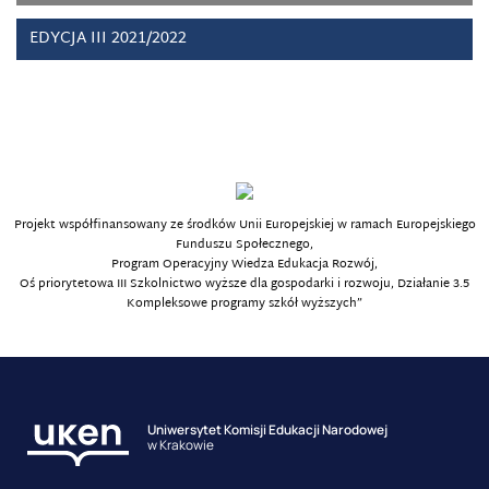
EDYCJA III 2021/2022
Projekt współfinansowany ze środków Unii Europejskiej w ramach Europejskiego
Funduszu Społecznego,
Program Operacyjny Wiedza Edukacja Rozwój,
Oś priorytetowa III Szkolnictwo wyższe dla gospodarki i rozwoju, Działanie 3.5
Kompleksowe programy szkół wyższych”
Uniwersytet Komisji Edukacji Narodowej
w Krakowie